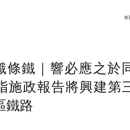
首
ry識條鐵｜響必應之於
指施政報告將興建第
區鐵路