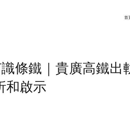
首
RY識條鐵｜貴廣高鐵出
析和啟示