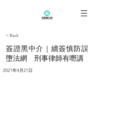
< Back
簽證黑中介｜續簽慎防誤
墮法網 刑事律師有嘢講
2021年4月21日