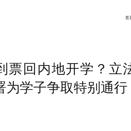
首
到票回内地开学？立
署为学子争取特别通行