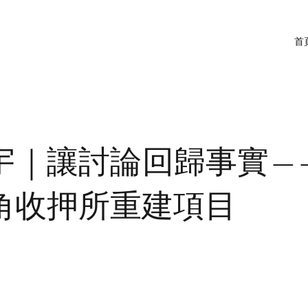
首
宇｜讓討論回歸事實—
角收押所重建項目