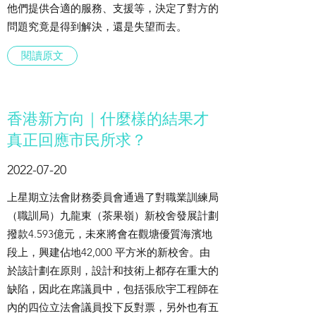
他們提供合適的服務、支援等，決定了對方的
問題究竟是得到解決，還是失望而去。
閱讀原文
香港新方向｜什麼樣的結果才
真正回應市民所求？
2022-07-20
上星期立法會財務委員會通過了對職業訓練局
（職訓局）九龍東（茶果嶺）新校舍發展計劃
撥款4.593億元，未來將會在觀塘優質海濱地
段上，興建佔地42,000 平方米的新校舍。由
於該計劃在原則，設計和技術上都存在重大的
缺陷，因此在席議員中，包括張欣宇工程師在
內的四位立法會議員投下反對票，另外也有五