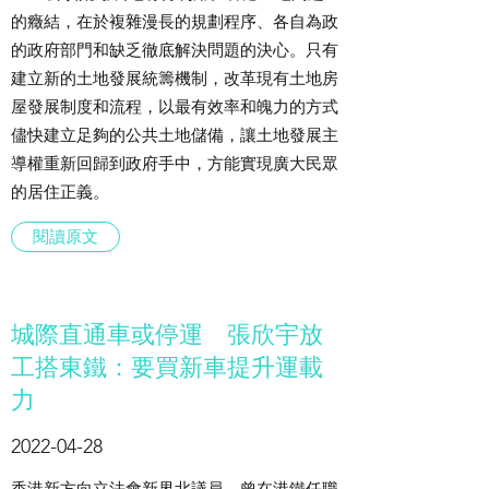
的癥結，在於複雜漫長的規劃程序、各自為政
的政府部門和缺乏徹底解決問題的決心。只有
建立新的土地發展統籌機制，改革現有土地房
屋發展制度和流程，以最有效率和魄力的方式
儘快建立足夠的公共土地儲備，讓土地發展主
導權重新回歸到政府手中，方能實現廣大民眾
的居住正義。
閱讀原文
城際直通車或停運 張欣宇放
工搭東鐵：要買新車提升運載
力
2022-04-28
香港新方向立法會新界北議員、曾在港鐵任職