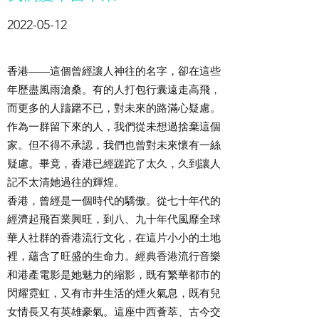
2022-05-12
香港——這個曾經讓人神往的名字，卻在這些
年歷盡風雨滄桑。有的人打包行囊遠走高飛，
而更多的人躊躇不已，對未來的路滿心疑慮。
作為一群留下來的人，我們從未想過捨棄這個
家。但不得不承認，我們也曾對未來懷有一絲
疑慮。畢竟，香港已經蹉跎了太久，久到讓人
記不太清她過往的輝煌。
香港，曾經是一個時代的驕傲。從七十年代的
經濟起飛百業興旺，到八、九十年代風靡全球
華人社群的香港流行文化，在這片小小的土地
裡，蘊含了旺盛的生命力。經典香港流行音樂
和港產電影是她魅力的縮影，既有繁華都市的
閃耀霓虹，又有市井生活的煙火氣息，既有兒
女情長又有英雄豪氣。這座中西薈萃、古今交