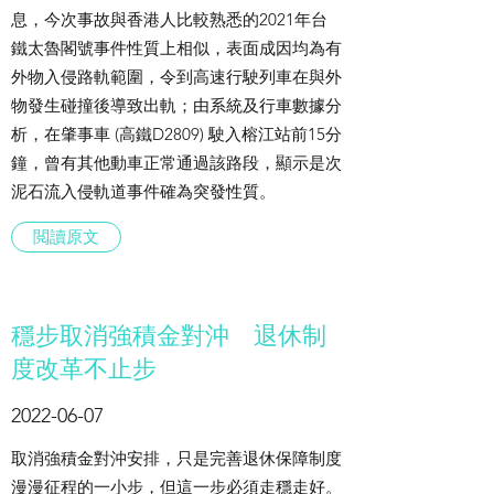
息，今次事故與香港人比較熟悉的2021年台
鐵太魯閣號事件性質上相似，表面成因均為有
外物入侵路軌範圍，令到高速行駛列車在與外
物發生碰撞後導致出軌；由系統及行車數據分
析，在肇事車 (高鐵D2809) 駛入榕江站前15分
鐘，曾有其他動車正常通過該路段，顯示是次
泥石流入侵軌道事件確為突發性質。
閲讀原文
穩步取消強積金對沖 退休制
度改革不止步
2022-06-07
取消強積金對沖安排，只是完善退休保障制度
漫漫征程的一小步，但這一步必須走穩走好。