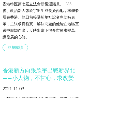
香港特區第七屆立法會新當選議員、「85
後」政治新人張欣宇出生成長於內地，求學發
展在香港。他日前接受新華社記者專訪時表
示，主張求真務實、解決問題的他能在地區直
選中脫穎而出，反映出當下很多市民求變革、
謀發展的心態。
點擊閲讀
香港新方向張欣宇出戰新界北
——小人物，不甘心，求改變
2021-11-09
「我不甘心整天聽到『香港已死』或者『香港
已經淪為三線城市』，我更加不甘心我們部份
年輕人不再以香港為榮。面對這樣的前景，我