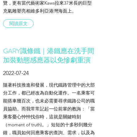
覽，更有當代藝術家Kaws拉來37米長的巨型
充氣雕塑亮相維多利亞港灣海面上。
閱讀原文
GARY識條鐵｜港鐵應在洗手間
加裝動態感應器以免慘劇重演
2022-07-24
隨著科技推進和發展，現代鐵路管理中的大部
分工作，都已經改為自動化運作。一名乘客可
能搭車幾百次，也未必需要尋求鐵路公司的職
員協助。而我常常記起一位前輩的教誨：「當
乘客憂心忡忡找你時，這就是關鍵時刻
（moment of truth)。」短短的十多秒到幾分
鐘，職員如何回應乘客的查詢、需求，以及為