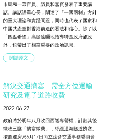
市民和一眾官員、議員和嘉賓發表了重要講
話。講話語重心長，闡述了「一國兩制」方針
的重大理論和實踐問題，同時也代表了國家和
中國共產黨對香港前途的看法和信心。除了以
「四點希望」高瞻遠矚地指導特區政府施政
外，也帶出了相當重要的政治訊息。
閲讀原文
解決交通擠塞 需全方位運輸
研究及電子道路收費
2022-06-27
政府將於明年八月收回西隧專營權，計劃其後
徵收三隧「擠塞徵費」，紓緩過海隧道擠塞。
按照運房局6月17日向立法會交通事務委員會