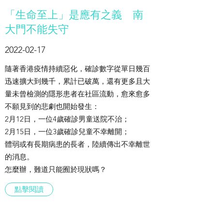
「生命至上」是應有之義 南
大門不能失守
2022-02-17
隨著香港疫情持續惡化，確診數字從單日幾百
迅速擴大到幾千，累計已破萬，還有更多且大
量未曾檢測的隱形患者在社區流動，愈來愈多
不願見到的悲劇也開始發生：
2月12日，一位4歲確診男童送院不治；
2月15日，一位3歲確診兒童不幸離開；
體弱或有長期病患的長者，陸續傳出不幸離世
的消息。
怎麼辦，難道只能囿於現狀嗎？
點擊閱讀