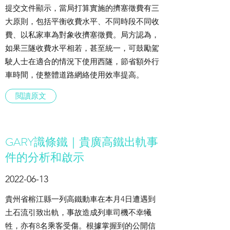
提交文件顯示，當局打算實施的擠塞徵費有三
大原則，包括平衡收費水平、不同時段不同收
費、以私家車為對象收擠塞徵費。局方認為，
如果三隧收費水平相若，甚至統一，可鼓勵駕
駛人士在適合的情況下使用西隧，節省額外行
車時間，使整體道路網絡使用效率提高。
閲讀原文
GARY識條鐵｜貴廣高鐵出軌事
件的分析和啟示
2022-06-13
貴州省榕江縣一列高鐵動車在本月4日遭遇到
土石流引致出軌，事故造成列車司機不幸犧
牲，亦有8名乘客受傷。根據掌握到的公開信