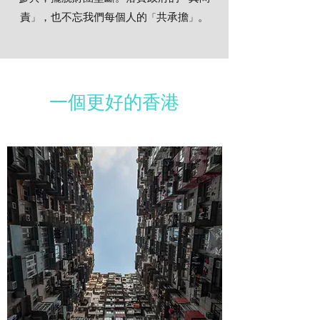
責
，也不忘我們每個人的
共承擔
。
」
「
」
一個更好的香港