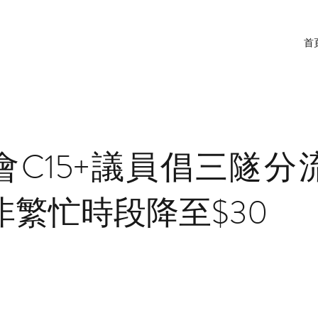
首
會C15+議員倡三隧分
非繁忙時段降至$30